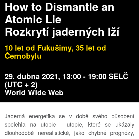
How to Dismantle an
Atomic Lie
Rozkrytí jaderných lží
10 let od Fukušimy, 35 let od
Černobylu
29. dubna 2021, 13:00 - 19:00 SELČ
(UTC + 2)
World Wide Web
Jaderná energetika se v době svého působení
spolehla na utopie - utopie, které se ukázaly
dlouhodobě nerealistické, jako chybné prognózy,