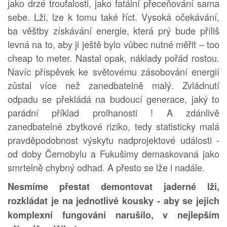
jako drzé troufalosti, jako fatální přeceňování sama
sebe. Lži, lze k tomu také říct. Vysoká očekávání,
ba věštby získávání energie, která prý bude příliš
levná na to, aby ji ještě bylo vůbec nutné měřit – too
cheap to meter. Nastal opak, náklady pořád rostou.
Navíc příspěvek ke světovému zásobování energií
zůstal více než zanedbatelně malý. Zvládnutí
odpadu se překládá na budoucí generace, jaký to
parádní příklad prolhanosti ! A zdánlivě
zanedbatelné zbytkové riziko, tedy statisticky malá
pravděpodobnost výskytu nadprojektové události -
od doby Černobylu a Fukušimy demaskovaná jako
smrtelně chybný odhad. A přesto se lže i nadále.
Nesmíme přestat demontovat jaderné lži,
rozkládat je na jednotlivé kousky - aby se jejich
komplexní fungování narušilo, v nejlepším